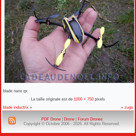
blade nano qx
La taille originale est de
1000 × 750
pixels
blade inductrix
»
«
zugo
PDF Drone
|
Drone
|
Forum Drones
Copyright © Octobre 2006 - 2026. All Rights Reserved.