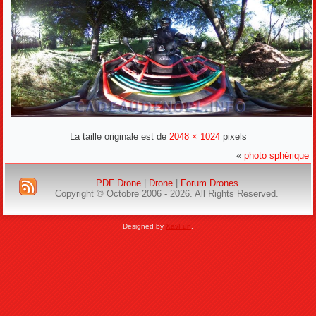
La taille originale est de
2048 × 1024
pixels
«
photo sphérique
PDF Drone
|
Drone
|
Forum Drones
Copyright © Octobre 2006 - 2026. All Rights Reserved.
Designed by
XavFun
.