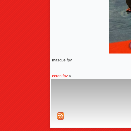
masque fpv
ecran fpv
»