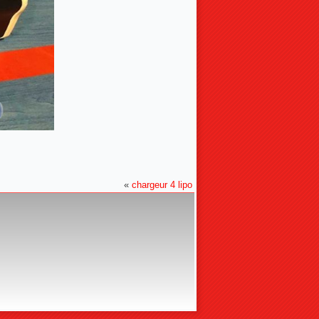
«
chargeur 4 lipo