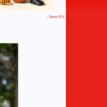
←
Drone FPV