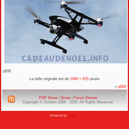
q500
La taille originale est de
1000 × 625
pixels
«
q500
PDF Drone
|
Drone
|
Forum Drones
Copyright © Octobre 2006 - 2026. All Rights Reserved.
Designed by
XavFun
.